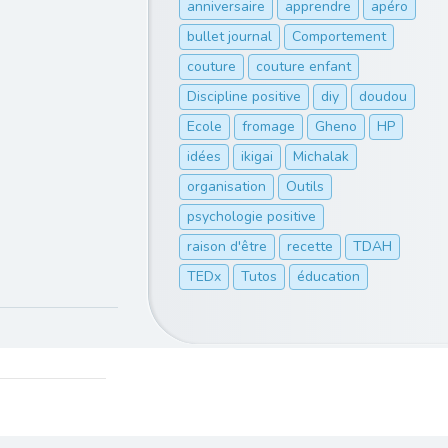
anniversaire
apprendre
apéro
bullet journal
Comportement
couture
couture enfant
Discipline positive
diy
doudou
Ecole
fromage
Gheno
HP
idées
ikigai
Michalak
organisation
Outils
psychologie positive
raison d'être
recette
TDAH
TEDx
Tutos
éducation