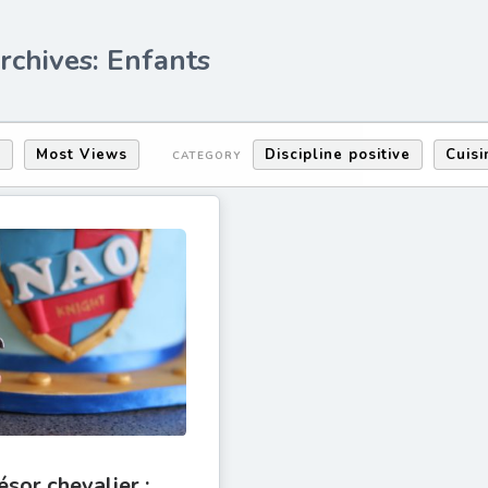
rchives: Enfants
s
Most Views
Discipline positive
Cuis
CATEGORY
ésor chevalier :