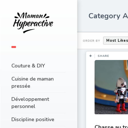
Category A
Most Like
ORDER BY
SHARE
Couture & DIY
Cuisine de maman
pressée
Développement
personnel
Discipline positive
Chasse au tr