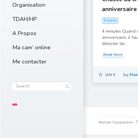
Organisation
anniversaire
TDAH/HP
Enfants
4 minutes Quand il
A Propos
anniversaire, il fa
délester de...
Ma cam’ online
Read More
Me contacter
by
Mam
JAN 9
Maman Hyperactive - T